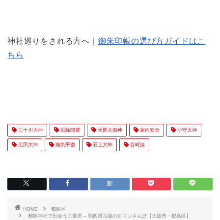
神社巡りをされる方へ｜
御朱印帳の選び方ガイドはこ
ちら
三十川大神
厄除開運
天照大御神
家内安全
小守大神
広田大神
病気平癒
石上大神
谷町線
HOME
都島区
都島神社で出会う三重塔 – 関西最古級のロマンさんぽ【大阪市・都島区】