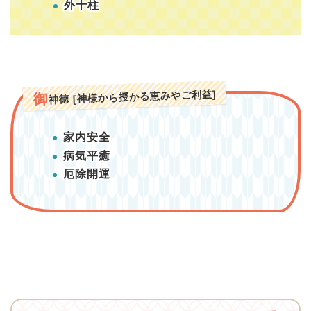
外十柱
神徳 [神様から授かる恵みやご利益]
御
家内安全
病気平癒
厄除開運