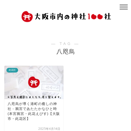
― TAG ―
八咫烏
此花区
八咫烏が導く港町の癒しの神
社 - 鴉宮であたたかなひと時
(本宮鴉宮・此花えびす)【大阪
市・此花区】
2025年4月14日