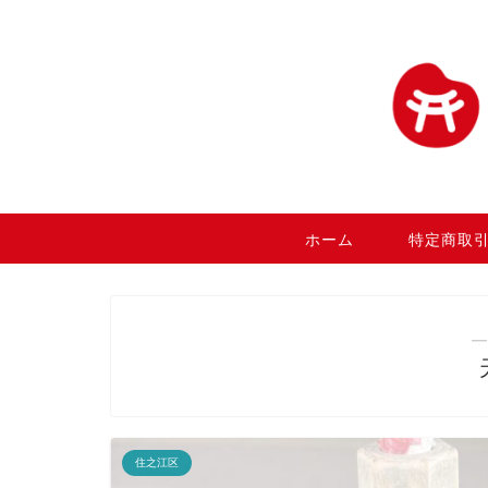
ホーム
特定商取
―
住之江区