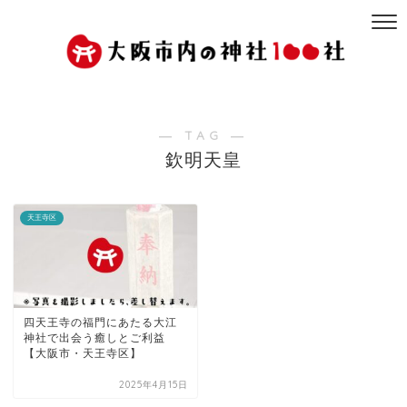
― TAG ―
欽明天皇
天王寺区
四天王寺の福門にあたる大江
神社で出会う癒しとご利益
【大阪市・天王寺区】
2025年4月15日