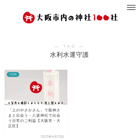
― TAG ―
水利水運守護
大正区
「上のやさかさん」で龍神さ
まと出会う - 八坂神社で出会
う日常のご利益【大阪市・大
正区】
2025年4月15日