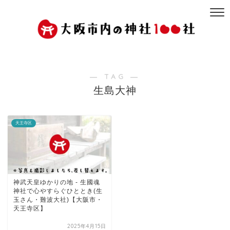
― TAG ―
生島大神
天王寺区
神武天皇ゆかりの地 - 生國魂
神社で心やすらぐひととき(生
玉さん・難波大社)【大阪市・
天王寺区】
2025年4月15日