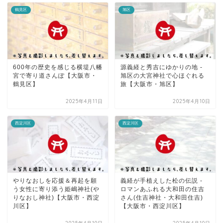
鶴見区
旭区
600年の歴史を感じる横堤八幡
源義経と秀吉にゆかりの地 -
宮で寄り道さんぽ【大阪市・
旭区の大宮神社で心ほぐれる
鶴見区】
旅【大阪市・旭区】
2025年4月11日
2025年4月10日
西淀川区
西淀川区
やりなおしを応援＆再起を願
義経が手植えした松の伝説 -
う女性に寄り添う姫嶋神社(や
ロマンあふれる大和田の住吉
りなおし神社)【大阪市・西淀
さん(住吉神社・大和田住吉)
川区】
【大阪市・西淀川区】