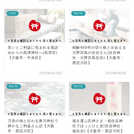
2025年4月10日
2025年4月10日
中央区
西淀川区
笑いとご利益に包まれる落語
樹齢400年の切り株と出会える
ゆかりの高津神社へ(高津宮)
大野百島の住吉さん(住吉神
【大阪市・中央区】
社・大野百島住吉)【大阪市・
西淀川区】
2025年4月10日
2025年4月9日
西淀川区
西淀川区
万倍の地と伝わる鼻川神社で
福を運ぶ氏神さま - 福住吉神
静かなご利益さんぽ【大阪
社でほっとひと息(住吉神社・
市・西淀川区】
福住吉)【大阪市・西淀川区】