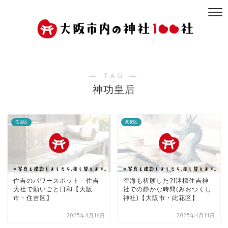
― TAG ―
神功皇后
住吉区
此花区
住吉のパワースポット - 住吉
空海も祈願した?!澪標住吉神
大社で願いごと日和【大阪
社での静かな時間(みおつくし
市・住吉区】
神社)【大阪市・此花区】
2025年4月16日
2025年4月14日