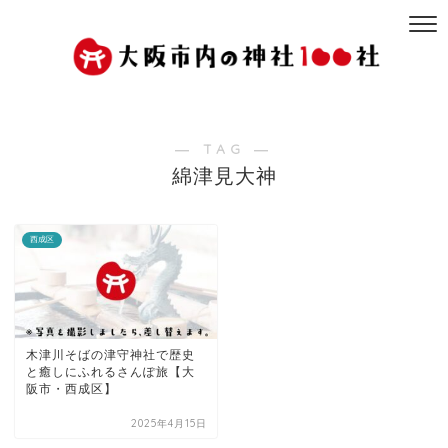
― TAG ―
綿津見大神
西成区
木津川そばの津守神社で歴史
と癒しにふれるさんぽ旅【大
阪市・西成区】
2025年4月15日