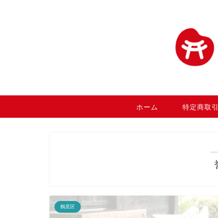
ホーム
特定商取
―
鶴見区