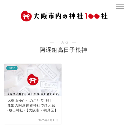
― TAG ―
阿遅鉏高日子根神
鶴見区
比叡山ゆかりのご利益神社 -
放出の阿遅速雄神社でひと息
(放出神社)【大阪市・鶴見区】
2025年4月11日