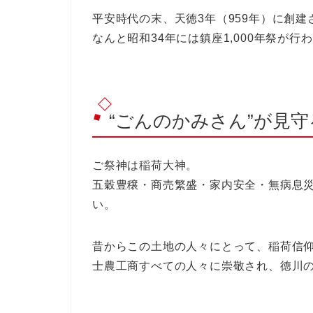
平安時代の末、
天徳3年（959年）
に創建
なんと
昭和34年には鎮座1,000年祭
が行わ
“ごんのかみさん”が見
ご祭神は
稲荷大神
。
五穀豊穣・商売繁盛・家内安全・無病息
い。
昔からこの土地の人々にとって、稲荷信
士農工商すべての人々に崇敬され、徳川