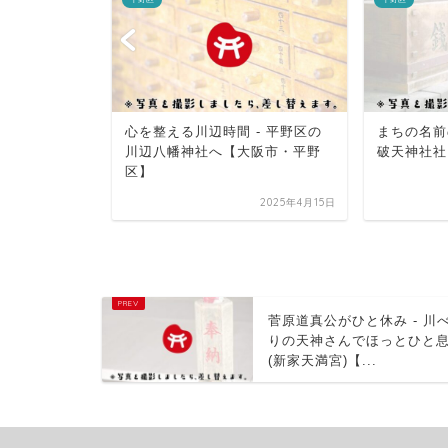
 - 川べり
心を整える川辺時間 - 平野区の
まちの名前
ひと息(新家
川辺八幡神社へ【大阪市・平野
破天神社社
...
区】
2025年4月15日
2025年4月15日
菅原道真公がひと休み - 川
りの天神さんでほっとひと
(新家天満宮)【...