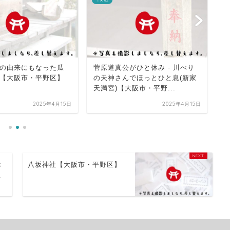
の由来にもなった瓜
菅原道真公がひと休み - 川べり
心
【大阪市・平野区】
の天神さんでほっとひと息(新家
川
天満宮)【大阪市・平野...
区
2025年4月15日
2025年4月15日
べ
八坂神社【大阪市・平野区】
息