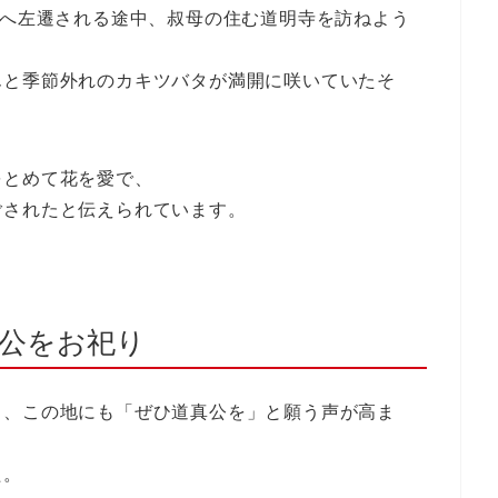
府へ左遷される途中、叔母の住む道明寺を訪ねよう
んと季節外れのカキツバタが満開に咲いていたそ
をとめて花を愛で、
ごされたと伝えられています。
公をお祀り
と、この地にも「ぜひ道真公を」と願う声が高ま
た。