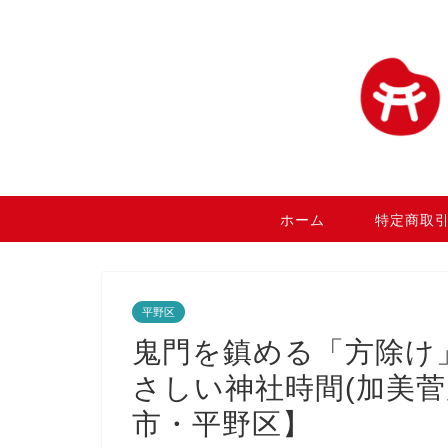
ホーム
特定商取
平野区
鬼門を鎮める「方除け」
さしい神社時間(加美菅
市・平野区】