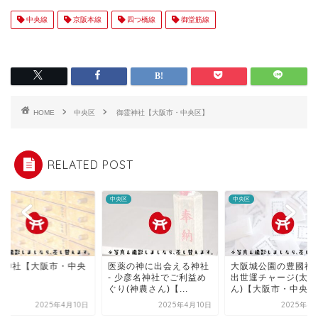
中央線
京阪本線
四つ橋線
御堂筋線
HOME
中央区
御霊神社【大阪市・中央区】
RELATED POST
区
中央区
中央区
波神社【大阪市・中央
医薬の神に出会える神社
大阪城公園の豊國神
】
- 少彦名神社でご利益め
出世運チャージ(太閤
ぐり(神農さん)【...
ん)【大阪市・中央区
2025年4月10日
2025年4月10日
2025年4