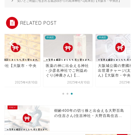
笑いとご利益に包まれる落語ゆかりの高津神社へ(高津宮)【大阪市・中央区】
RELATED POST
区
中央区
中央区
波神社【大阪市・中央
医薬の神に出会える神社
大阪城公園の豊國神
】
- 少彦名神社でご利益め
出世運チャージ(太閤
ぐり(神農さん)【...
ん)【大阪市・中央区
2025年4月10日
2025年4月10日
2025年4
樹齢400年の切り株と出会える大野百島
の住吉さん(住吉神社・大野百島住吉...