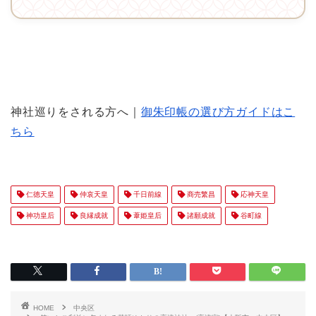
神社巡りをされる方へ｜
御朱印帳の選び方ガイドはこ
ちら
仁徳天皇
仲哀天皇
千日前線
商売繁昌
応神天皇
神功皇后
良縁成就
葦姫皇后
諸願成就
谷町線
HOME
中央区