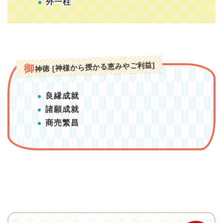
外一柱
神徳 [神様から授かる恵みやご利益]
御
良縁成就
諸願成就
商売繁昌