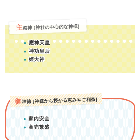
祭神 [神社の中心的な神様]
主
應神天皇
神功皇后
姫大神
神徳 [神様から授かる恵みやご利益]
御
家内安全
商売繁盛