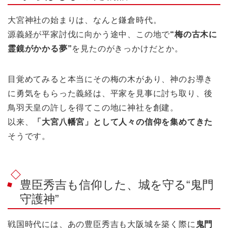
大宮神社の始まりは、なんと鎌倉時代。
源義経が平家討伐に向かう途中、この地で
“梅の古木に
霊鏡がかかる夢”
を見たのがきっかけだとか。
目覚めてみると本当にその梅の木があり、神のお導き
に勇気をもらった義経は、平家を見事に討ち取り、後
鳥羽天皇の許しを得てこの地に神社を創建。
以来、
「大宮八幡宮」として人々の信仰を集めてきた
そうです。
豊臣秀吉も信仰した、城を守る“鬼門
守護神”
戦国時代には、あの豊臣秀吉も大阪城を築く際に
鬼門