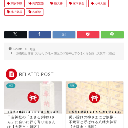
京阪本線
商売繁盛
姫大神
家内安全
応神天皇
神功皇后
谷町線
HOME
旭区
源義経と秀吉にゆかりの地 – 旭区の大宮神社で心ほぐれる旅【大阪市・旭区】
RELATED POST
旭区
旭区
日吉神社の「まさる(神猿)さ
災い除けの神さまにご挨拶 -
ん」に会いに行く寄り道さん
不焼宮と呼ばれる八幡大神宮
ぽ【大阪市・旭区】
【大阪市・旭区】