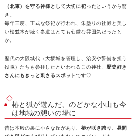
（北東）を守る神様として大切に祀った
というから驚
き。
毎年三度、正式な祭祀が行われ、朱塗りの社殿と美し
い松並木が続く参道はとても荘厳な雰囲気だったと
か。
歴代の大阪城代（大坂城を管理し、治安や警備を担う
役職）たちも参拝したといわれるこの神社。
歴史好き
さんにもきっと刺さるスポット
です♡
椿と狐が遊んだ、のどかな小山も今
は地域の憩いの場に
昔は本殿の裏に小さな丘があり、
椿が咲き誇り、昼間