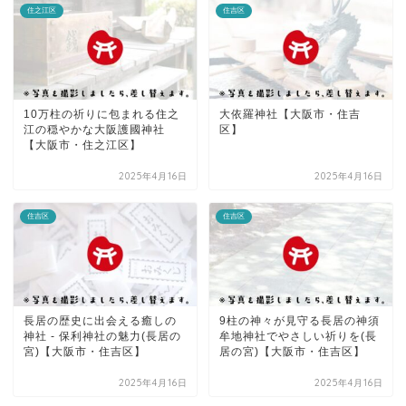
住之江区
住吉区
10万柱の祈りに包まれる住之
大依羅神社【大阪市・住吉
江の穏やかな大阪護國神社
区】
【大阪市・住之江区】
2025年4月16日
2025年4月16日
住吉区
住吉区
長居の歴史に出会える癒しの
9柱の神々が見守る長居の神須
神社 - 保利神社の魅力(長居の
牟地神社でやさしい祈りを(長
宮)【大阪市・住吉区】
居の宮)【大阪市・住吉区】
2025年4月16日
2025年4月16日