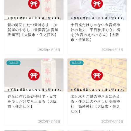
昔の海辺にたつ天神さま - 加
十日戎だけじゃない今宮戎神
賀屋のやさしい天満宮(加賀屋
社の魅力 - 平日参拝で心に福
天満宮)【大阪市・住之江区】
を(今宮のえべっさん)【大阪
市・浪速区】
2025年4月16日
2025年4月16日
住之江区
住之江区
砂丘に佇む高砂神社で - 日常
水と木とご縁の神さまに会え
を少しだけ立ち止まる【大阪
る - 住之江のやさしい高崎神
市・住之江区】
社 高崎神社【大阪市・住之
江区】
2025年4月16日
2025年4月16日