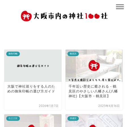
御朱印帳
鶴見区
大阪で神社巡りをする人のた
千年近い歴史に癒される - 鶴
めの御朱印帳の選び方ガイド
見区のやさしい八幡さん(八幡
神社)【大阪市・鶴見区】
2026年1月7日
2025年4月16日
住之江区
浪速区